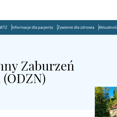
WTZ
Informacje dla pacjenta
Żywienie dla zdrowia
Aktualnoś
nny Zaburzeń
 (ODZN)