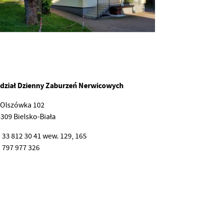
dział Dzienny Zaburzeń Nerwicowych
. Olszówka 102
309 Bielsko-Biała
.
33 812 30 41
wew. 129, 165
.
797 977 326